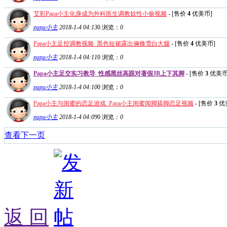
艾彩Papa小主化身成为外科医生调教奴性小偷视频
- [售价
4
优美币]
papa小主
2018-1-4 04:13
0
浏览：
0
Papa小主足控调教视频_黑色短裙露出倆條雪白大腿
- [售价
4
优美币]
papa小主
2018-1-4 04:11
0
浏览：
0
Papa小主足交实习教导_性感黑丝高跟对著假JB上下其脚
- [售价
3
优美币
papa小主
2018-1-4 04:10
0
浏览：
0
Papa小主与闺蜜的恋足游戏_Papa小主闺蜜闻脚舔脚恋足视频
- [售价
3
优
papa小主
2018-1-4 04:09
0
浏览：
0
查看下一页
返 回