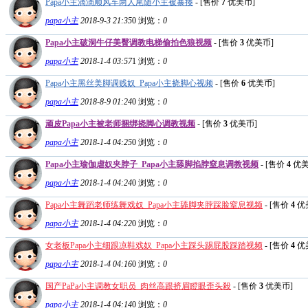
Papa小主滴滴顺风车两人尾随小主被暴揍
- [售价
7
优美币]
papa小主
2018-9-3 21:35
0
浏览：
0
Papa小主破洞牛仔美臀调教电梯偷拍色狼视频
- [售价
3
优美币]
papa小主
2018-1-4 03:57
1
浏览：
0
Papa小主黑丝美脚调贱奴_Papa小主挠脚心视频
- [售价
6
优美币]
papa小主
2018-8-9 01:24
0
浏览：
0
顽皮Papa小主被老师捆绑挠脚心调教视频
- [售价
3
优美币]
papa小主
2018-1-4 04:25
0
浏览：
0
Papa小主瑜伽虐奴夹脖子_Papa小主舔脚掐脖窒息调教视频
- [售价
4
优美
papa小主
2018-1-4 04:24
0
浏览：
0
Papa小主舞蹈老师练舞戏奴_Papa小主舔脚夹脖踩脸窒息视频
- [售价
4
优
papa小主
2018-1-4 04:22
0
浏览：
0
女老板Papa小主细跟凉鞋戏奴_Papa小主踩头踢屁股踩踏视频
- [售价
4
优
papa小主
2018-1-4 04:16
0
浏览：
0
国产PaPa小主调教女职员_肉丝高跟挤眉瞪眼歪头殺
- [售价
3
优美币]
papa小主
2018-1-4 04:14
0
浏览：
0