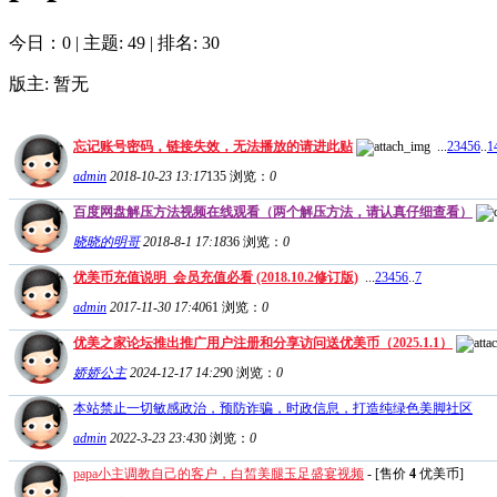
今日：0
|
主题: 49
|
排名: 30
版主: 暂无
忘记账号密码，链接失效，无法播放的请进此贴
...
2
3
4
5
6
..
1
admin
2018-10-23 13:17
135
浏览：
0
百度网盘解压方法视频在线观看（两个解压方法，请认真仔细查看）
晓晓的明哥
2018-8-1 17:18
36
浏览：
0
优美币充值说明_会员充值必看 (2018.10.2修订版)
...
2
3
4
5
6
..
7
admin
2017-11-30 17:40
61
浏览：
0
优美之家论坛推出推广用户注册和分享访问送优美币（2025.1.1）
娇娇公主
2024-12-17 14:29
0
浏览：
0
本站禁止一切敏感政治，预防诈骗，时政信息，打造纯绿色美脚社区
admin
2022-3-23 23:43
0
浏览：
0
papa小主调教自己的客户，白皙美腿玉足盛宴视频
- [售价
4
优美币]