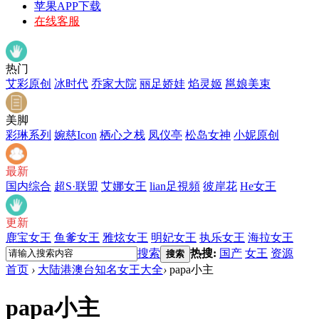
苹果APP下载
在线客服
热门
艾彩原创
冰时代
乔家大院
丽足娇娃
焰灵姬
邕娘美束
美脚
彩琳系列
婉慈Icon
栖心之栈
凤仪亭
松岛女神
小妮原创
最新
国内综合
超S·联盟
艾娜女王
lian足視頻
彼岸花
He女王
更新
鹿宝女王
鱼爹女王
雅炫女王
明妃女王
执乐女王
海拉女王
搜索
热搜:
国产
女王
资源
搜索
首页
›
大陆港澳台知名女王大全
›
papa小主
papa小主