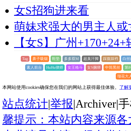
女S招狗进来看
萌妹求强大的男主人或
【女S】广州+170+24
Tag
鼻子吸烟
鞋垫
多多双M
超臭汗脚
踩腹踩裆
白丝
素人前台
HuHu律师
女王格斗
女S捆绑
中筒黑丝
第8
瑠花大
本网站使用cookies确保您在我们的网站上获得最佳体验。
了解
站点统计
|
举报
|
Archiver
|
手
馨提示：本站内容来源各