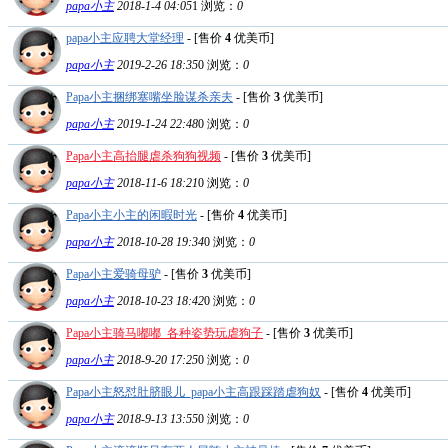
papa小主
2018-1-4 04:05
1
浏览：
0
papa小主应聘大堂经理
- [售价
4
优美币]
papa小主
2019-2-26 18:35
0
浏览：
0
Papa小主捆绑塞嘴坐脸谋杀亲夫
- [售价
3
优美币]
papa小主
2019-1-24 22:48
0
浏览：
0
Papa小主高抬腿虐杀狗狗视频
- [售价
3
优美币]
papa小主
2018-11-6 18:21
0
浏览：
0
Papa小主小主的闲暇时光
- [售价
4
优美币]
papa小主
2018-10-28 19:34
0
浏览：
0
Papa小主爱骑母驴
- [售价
3
优美币]
papa小主
2018-10-23 18:42
0
浏览：
0
Papa小主骑马嘟嘟_各种姿势玩虐狗子
- [售价
3
优美币]
papa小主
2018-9-20 17:25
0
浏览：
0
Papa小主怒怼肚脐眼儿_papa小主高跟踩踏虐狗奴
- [售价
4
优美币]
papa小主
2018-9-13 13:55
0
浏览：
0